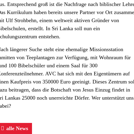
us. Entsprechend groß ist die Nachfrage nach biblischer Lehr
as Kurrikulum haben bereits unsere Partner vor Ort zusamm
it Ulf Strohbehn, einem weltweit aktiven Gründer von
ibelschulen, erstellt. In Sri Lanka soll nun ein
chulungszentrum entstehen.
ach längerer Suche steht eine ehemalige Missionsstation
nmitten von Teeplantagen zur Verfügung, mit Wohnraum für
und 100 Bibelschüler und einem Saal für 300
onferenzteilnehmer. AVC hat sich mit den Eigentümern auf
inen Kaufpreis von 350000 Euro geeinigt. Dieses Zentrum sol
azu beitragen, dass die Botschaft von Jesus Einzug findet in
ri Lankas 25000 noch unerreichte Dörfer. Wer unterstützt uns
abei?
alle News