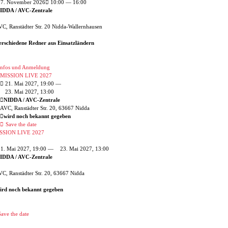
7. November 2026
10:00 — 16:00
IDDA / AVC-Zentrale
C, Ranstädter Str. 20 Nidda-Wallernhausen
erschiedene Redner aus Einsatzländern
nfos und Anmeldung
MISSION LIVE 2027
21. Mai 2027, 19:00 —
23. Mai 2027, 13:00
NIDDA / AVC-Zentrale
AVC, Ranstädter Str. 20, 63667 Nidda
wird noch bekannt gegeben
Save the date
SSION LIVE 2027
1. Mai 2027, 19:00 —
23. Mai 2027, 13:00
IDDA / AVC-Zentrale
C, Ranstädter Str. 20, 63667 Nidda
ird noch bekannt gegeben
ave the date