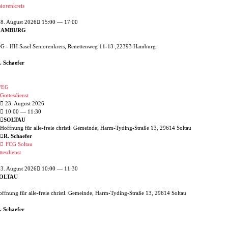
iorenkreis
8. August 2026
15:00 — 17:00
HAMBURG
eG - HH Sasel Seniorenkreis, Renettenweg 11-13 ,22393 Hamburg
. Schaefer
FEG
Gottesdienst
23. August 2026
10:00
— 11:30
SOLTAU
Hoffnung für alle-freie christl. Gemeinde, Harm-Tyding-Straße 13, 29614 Soltau
R. Schaefer
FCG Soltau
tesdienst
3. August 2026
10:00 — 11:30
OLTAU
ffnung für alle-freie christl. Gemeinde, Harm-Tyding-Straße 13, 29614 Soltau
. Schaefer