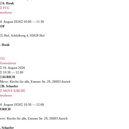
A. Hauk
FCG
tesdienst
6. August 2026
10:00 — 11:30
HOF
CG Hof, Schloßweg 4, 95028 Hof
. Hauk
FCG
Gottesdienst
16. August 2026
10:30
— 12:00
AURICH
Move- Kirche für alle, Esenser Str. 29, 26603 Aurich
R. Schaefer
MOVE KIRCHE
tesdienst
6. August 2026
10:30 — 12:00
URICH
ve- Kirche für alle, Esenser Str. 29, 26603 Aurich
. Schaefer