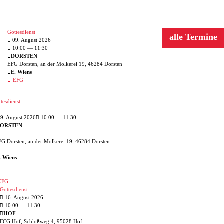
Nächste Termine
Gottesdienst
alle Termine
09. August 2026
10:00
— 11:30
DORSTEN
EFG Dorsten, an der Molkerei 19, 46284 Dorsten
E. Wiens
EFG
tesdienst
9. August 2026
10:00 — 11:30
ORSTEN
G Dorsten, an der Molkerei 19, 46284 Dorsten
. Wiens
EFG
Gottesdienst
16. August 2026
10:00
— 11:30
HOF
FCG Hof, Schloßweg 4, 95028 Hof