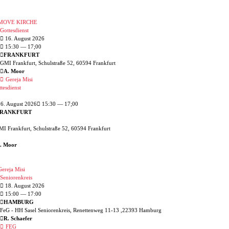
MOVE KIRCHE
Gottesdienst
16. August 2026
15:30
— 17;00
FRANKFURT
GMI Frankfurt, Schulstraße 52, 60594 Frankfurt
A. Moor
Gereja Misi
tesdienst
6. August 2026
15:30 — 17;00
RANKFURT
I Frankfurt, Schulstraße 52, 60594 Frankfurt
. Moor
ereja Misi
Seniorenkreis
18. August 2026
15:00
— 17:00
HAMBURG
FeG - HH Sasel Seniorenkreis, Renettenweg 11-13 ,22393 Hamburg
R. Schaefer
FEG