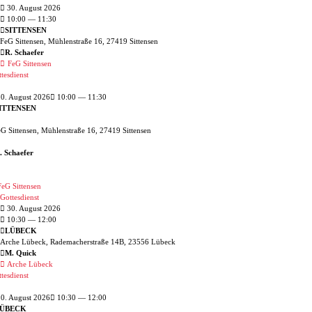
30. August 2026
10:00
— 11:30
SITTENSEN
FeG Sittensen, Mühlenstraße 16, 27419 Sittensen
R. Schaefer
FeG Sittensen
tesdienst
0. August 2026
10:00 — 11:30
ITTENSEN
G Sittensen, Mühlenstraße 16, 27419 Sittensen
. Schaefer
eG Sittensen
Gottesdienst
30. August 2026
10:30
— 12:00
LÜBECK
Arche Lübeck, Rademacherstraße 14B, 23556 Lübeck
M. Quick
Arche Lübeck
tesdienst
0. August 2026
10:30 — 12:00
ÜBECK