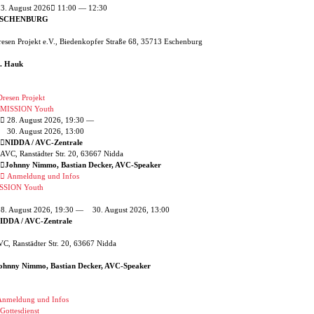
3. August 2026
11:00 — 12:30
SCHENBURG
esen Projekt e.V., Biedenkopfer Straße 68, 35713 Eschenburg
. Hauk
resen Projekt
MISSION Youth
28. August 2026, 19:30 —
30. August 2026, 13:00
NIDDA / AVC-Zentrale
AVC, Ranstädter Str. 20, 63667 Nidda
Johnny Nimmo, Bastian Decker, AVC-Speaker
Anmeldung und Infos
SSION Youth
8. August 2026, 19:30 —
30. August 2026, 13:00
IDDA / AVC-Zentrale
C, Ranstädter Str. 20, 63667 Nidda
ohnny Nimmo, Bastian Decker, AVC-Speaker
nmeldung und Infos
Gottesdienst