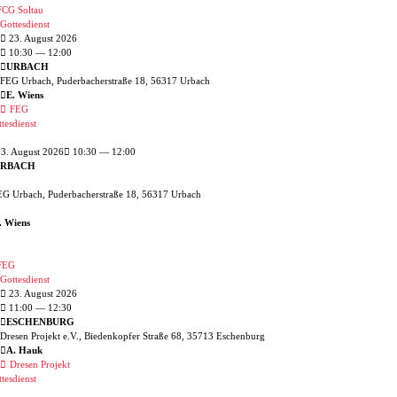
CG Soltau
Gottesdienst
23. August 2026
10:30
— 12:00
URBACH
FEG Urbach, Puderbacherstraße 18, 56317 Urbach
E. Wiens
FEG
tesdienst
3. August 2026
10:30 — 12:00
RBACH
EG Urbach, Puderbacherstraße 18, 56317 Urbach
. Wiens
FEG
Gottesdienst
23. August 2026
11:00
— 12:30
ESCHENBURG
Dresen Projekt e.V., Biedenkopfer Straße 68, 35713 Eschenburg
A. Hauk
Dresen Projekt
tesdienst