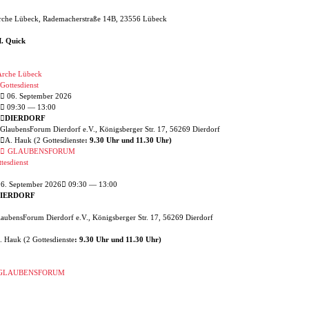
rche Lübeck, Rademacherstraße 14B, 23556 Lübeck
. Quick
rche Lübeck
Gottesdienst
06. September 2026
09:30
— 13:00
DIERDORF
GlaubensForum Dierdorf e.V., Königsberger Str. 17, 56269 Dierdorf
A. Hauk (2 Gottesdienste
: 9.30 Uhr und 11.30 Uhr)
GLAUBENSFORUM
tesdienst
6. September 2026
09:30 — 13:00
IERDORF
aubensForum Dierdorf e.V., Königsberger Str. 17, 56269 Dierdorf
. Hauk (2 Gottesdienste
: 9.30 Uhr und 11.30 Uhr)
GLAUBENSFORUM