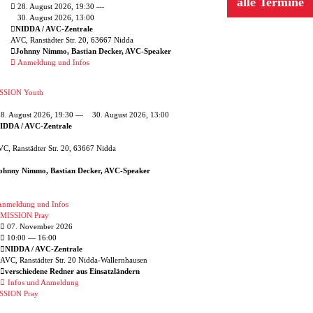
alle Termine
28. August 2026, 19:30 —
30. August 2026, 13:00
NIDDA / AVC-Zentrale
AVC, Ranstädter Str. 20, 63667 Nidda
Johnny Nimmo, Bastian Decker, AVC-Speaker
Anmeldung und Infos
SSION Youth
8. August 2026, 19:30 —
30. August 2026, 13:00
IDDA / AVC-Zentrale
C, Ranstädter Str. 20, 63667 Nidda
ohnny Nimmo, Bastian Decker, AVC-Speaker
nmeldung und Infos
MISSION Pray
07. November 2026
10:00
— 16:00
NIDDA / AVC-Zentrale
AVC, Ranstädter Str. 20 Nidda-Wallernhausen
verschiedene Redner aus Einsatzländern
Infos und Anmeldung
SSION Pray