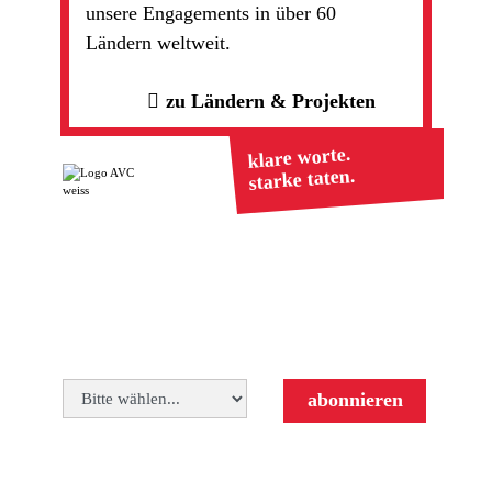
unsere Engagements in über 60
Ländern weltweit.
zu Ländern & Projekten
klare worte.
starke taten.
Ranstädter Str. 20
Tel. +49 (0)6043 98492-
63667 Nidda
0
mail@avc-de.org
Informiert bleiben
abonnieren
Follow us