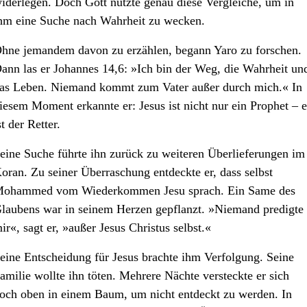
iderlegen. Doch Gott nutzte genau diese Vergleiche, um in
hm eine Suche nach Wahrheit zu wecken.
hne jemandem davon zu erzählen, begann Yaro zu forschen.
ann las er Johannes 14,6: »Ich bin der Weg, die Wahrheit un
as Leben. Niemand kommt zum Vater außer durch mich.« In
iesem Moment erkannte er: Jesus ist nicht nur ein Prophet – e
st der Retter.
eine Suche führte ihn zurück zu weiteren Überlieferungen im
oran. Zu seiner Überraschung entdeckte er, dass selbst
ohammed vom Wiederkommen Jesu sprach. Ein Same des
laubens war in seinem Herzen gepflanzt. »Niemand predigte
ir«, sagt er, »außer Jesus Christus selbst.«
eine Entscheidung für Jesus brachte ihm Verfolgung. Seine
amilie wollte ihn töten. Mehrere Nächte versteckte er sich
och oben in einem Baum, um nicht entdeckt zu werden. In