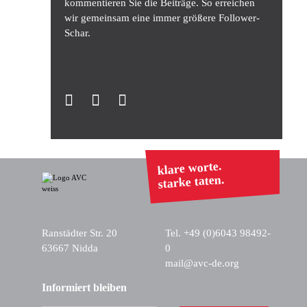
kommentieren Sie die Beiträge. So erreichen
wir gemeinsam eine immer größere Follower-
Schar.
klare worte.
starke taten.
Ranstädter Str. 20
Tel. +49 (0)6043 98492-
63667 Nidda
0
mail@avc-de.org
Informiert bleiben