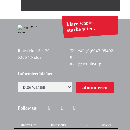
klare worte.
starke taten.
Ranstädter Str. 20
Tel. +49 (0)6043 98492-
63667 Nidda
0
mail@avc-de.org
Informiert bleiben
abonnieren
Follow us
Impressum
Datenschutz
AGB
Cookies