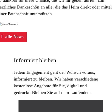
o dankbar für diese Chance, die wir ihr geben dürfen. Ein
erzliches Dankeschön an alle, die das Heim
direkt oder mittel
iner Patenschaft
unterstützen.
alle News
Informiert bleiben
Jedem Engagement geht der Wunsch voraus,
informiert zu bleiben. Wir haben verschiedene
kostenlose Angebote für Sie, digital und
gedruckt. Bleiben Sie auf dem Laufenden.