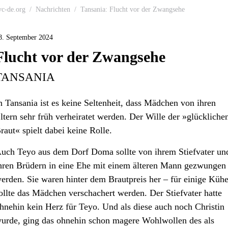
vc-de.org
Nachrichten
Tansania: Flucht vor der Zwangsehe
8. September 2024
Flucht vor der Zwangsehe
TANSANIA
n Tansania ist es keine Seltenheit, dass Mädchen von ihren
ltern sehr früh verheiratet werden. Der Wille der »glückliche
raut« spielt dabei keine Rolle.
uch Teyo aus dem Dorf Doma sollte von ihrem Stiefvater un
hren Brüdern in eine Ehe mit einem älteren Mann gezwungen
erden. Sie waren hinter dem Brautpreis her – für einige Küh
ollte das Mädchen verschachert werden. Der Stiefvater hatte
hnehin kein Herz für Teyo. Und als diese auch noch Christin
urde, ging das ohnehin schon magere Wohlwollen des als