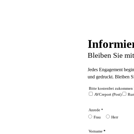
Informier
Bleiben Sie mi
Jedes Engagement beginnt
und gedruckt. Bleiben S
Bitte kostenfrei zukommen 
AVCreport (Post)
Run
Anrede *
Frau
Herr
Vorname
*