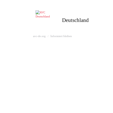
Deutschland
avc-de.org
Informiert bleiben