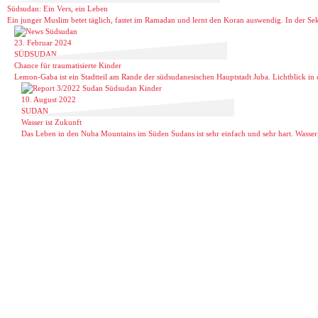
Südsudan: Ein Vers, ein Leben
Ein junger Muslim betet täglich, fastet im Ramadan und lernt den Koran auswendig. In der Sek
23. Februar 2024
SÜDSUDAN
Chance für traumatisierte Kinder
Lemon-Gaba ist ein Stadtteil am Rande der südsudanesischen Hauptstadt Juba. Lichtblick in 
10. August 2022
SUDAN
Wasser ist Zukunft
Das Leben in den Nuba Mountains im Süden Sudans ist sehr einfach und sehr hart. Wasser