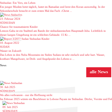
Südsudan: Ein Vers, ein Leben
Ein junger Muslim betet täglich, fastet im Ramadan und lernt den Koran auswendig. In der
Sekundarschule besucht er zum ersten Mal das Fach »Christ ...
23. Februar 2024
SÜDSUDAN
Chance für traumatisierte Kinder
Lemon-Gaba ist ein Stadtteil am Rande der südsudanesischen Hauptstadt Juba. Lichtblick in
dieser kargen Umgebung ist ein schlichtes Gebäude. 15 Ki ...
10. August 2022
SUDAN
Wasser ist Zukunft
Das Leben in den Nuba Mountains im Süden Sudans ist sehr einfach und sehr hart. Wasser,
kostbare Mangelware, ist Dreh- und Angelpunkt des Lebens u ...
News
alle News
30. Juli 2025
SÜDSUDAN
Wo alles verbrannte - nur die Hoffnung nicht
Im Februar 2025 wütete ein Buschfeuer in Lobone Payam im Südsudan. Dörfer, Vorräte und Felder
09. Juli 2025
SÜDSUDAN