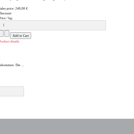
Sales price:
240,00 €
Discount:
Price / kg:
Product details
gekommen. Die ...