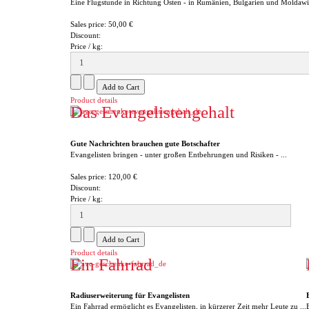
Eine Flugstunde in Richtung Osten - in Rumänien, Bulgarien und Moldawie
Sales price:
50,00 €
Discount:
Price / kg:
Product details
Das Evangelistengehalt
Gute Nachrichten brauchen gute Botschafter
Evangelisten bringen - unter großen Entbehrungen und Risiken - ...
Sales price:
120,00 €
Discount:
Price / kg:
Product details
Ein Fahrrad
Radiuserweiterung für Evangelisten
Ein Fahrrad ermöglicht es Evangelisten, in kürzerer Zeit mehr Leute zu ...