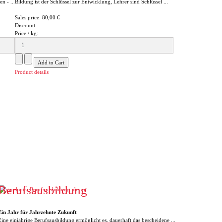
n - ...
Bildung ist der Schlüssel zur Entwicklung, Lehrer sind Schlüssel ...
Sales price:
80,00 €
Discount:
Price / kg:
Product details
Berufsausbildung
Ein Jahr für Jahrzehnte Zukunft
Eine einjährige Berufsausbildung ermöglicht es, dauerhaft das bescheidene ...