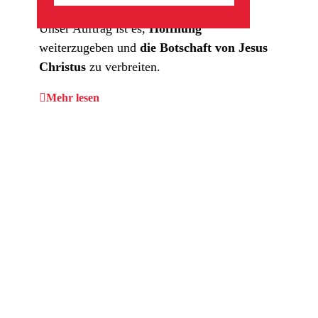
werden
und Menschen
in Armut leben.
Unser Auftrag ist es,
Hoffnung
weiterzugeben und
die Botschaft von Jesus
Christus
zu verbreiten.
Mehr lesen