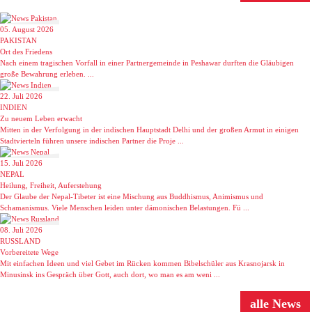
05. August 2026
PAKISTAN
Ort des Friedens
Nach einem tragischen Vorfall in einer Partnergemeinde in Peshawar durften die Gläubigen
große Bewahrung erleben. ...
22. Juli 2026
INDIEN
Zu neuem Leben erwacht
Mitten in der Verfolgung in der indischen Hauptstadt Delhi und der großen Armut in einigen
Stadtvierteln führen unsere indischen Partner die Proje ...
15. Juli 2026
NEPAL
Heilung, Freiheit, Auferstehung
Der Glaube der Nepal-Tibeter ist eine Mischung aus Buddhismus, Animismus und
Schamanismus. Viele Menschen leiden unter dämonischen Belastungen. Fü ...
08. Juli 2026
RUSSLAND
Vorbereitete Wege
Mit einfachen Ideen und viel Gebet im Rücken kommen Bibelschüler aus Krasnojarsk in
Minusinsk ins Gespräch über Gott, auch dort, wo man es am weni ...
News
alle News