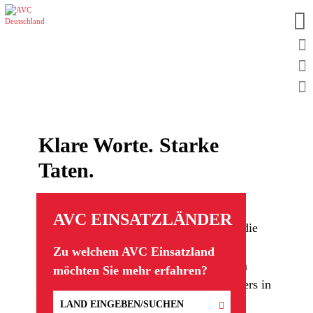
Klare Worte. Starke
Taten.
AVC EINSATZLÄNDER
Klare Worte und starke Taten
prägen die
Arbeit von
AVC, Aktion für verfolgte
Zu welchem AVC Einsatzland
Christen und Notleidende.
Wir arbeiten
möchten Sie mehr erfahren?
international und engagieren uns besonders in
Regionen, in denen
Christen verfolgt