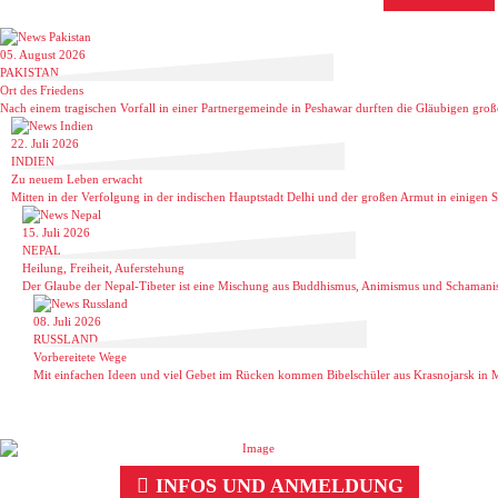
05. August 2026
PAKISTAN
Ort des Friedens
Nach einem tragischen Vorfall in einer Partnergemeinde in Peshawar durften die Gläubigen groß
22. Juli 2026
INDIEN
Zu neuem Leben erwacht
Mitten in der Verfolgung in der indischen Hauptstadt Delhi und der großen Armut in einigen Sta
15. Juli 2026
NEPAL
Heilung, Freiheit, Auferstehung
Der Glaube der Nepal-Tibeter ist eine Mischung aus Buddhismus, Animismus und Schamanis
08. Juli 2026
RUSSLAND
Vorbereitete Wege
Mit einfachen Ideen und viel Gebet im Rücken kommen Bibelschüler aus Krasnojarsk in Mi
INFOS UND ANMELDUNG