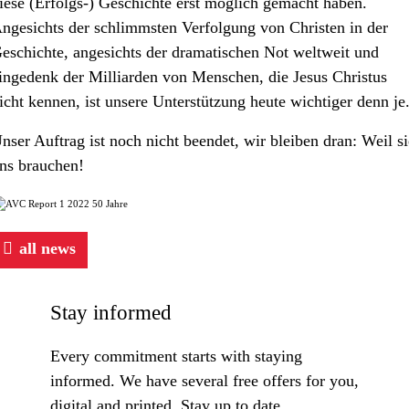
iese (Erfolgs-) Geschichte erst möglich gemacht haben.
ngesichts der schlimmsten Verfolgung von Christen in der
eschichte, angesichts der dramatischen Not weltweit und
ingedenk der Milliarden von Menschen, die Jesus Christus
icht kennen, ist unsere Unterstützung heute wichtiger denn je
nser Auftrag ist noch nicht beendet, wir bleiben dran: Weil si
ns brauchen!
all news
Stay informed
Every commitment starts with staying
informed. We have several free offers for you,
digital and printed. Stay up to date.