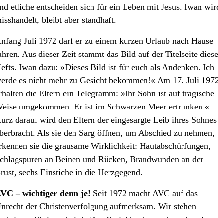
nd etliche entscheiden sich für ein Leben mit Jesus. Iwan wir
isshandelt, bleibt aber standhaft.
nfang Juli 1972 darf er zu einem kurzen Urlaub nach Hause
ahren. Aus dieser Zeit stammt das Bild auf der Titelseite diese
efts. Iwan dazu: »Dieses Bild ist für euch als Andenken. Ich
erde es nicht mehr zu Gesicht bekommen!« Am 17. Juli 197
rhalten die Eltern ein Telegramm: »Ihr Sohn ist auf tragische
eise umgekommen. Er ist im Schwarzen Meer ertrunken.«
urz darauf wird den Eltern der eingesargte Leib ihres Sohnes
berbracht. Als sie den Sarg öffnen, um Abschied zu nehmen,
rkennen sie die grausame Wirklichkeit: Hautabschürfungen,
chlagspuren an Beinen und Rücken, Brandwunden an der
rust, sechs Einstiche in die Herzgegend.
VC – wichtiger denn je!
Seit 1972 macht AVC auf das
nrecht der Christenverfolgung aufmerksam. Wir stehen