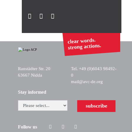
clear words.
strong actions.
Ranstädter Str. 20
Tel. +49 (0)6043 98492-
63667 Nidda
0
mail@avc-de.org
Stay informed
subscribe
Follow us