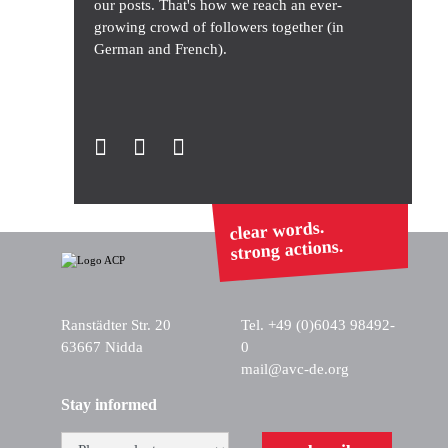
our posts. That's how we reach an ever-
growing crowd of followers together (in
German and French).
clear words.
strong actions.
Ranstädter Str. 20
Tel. +49 (0)6043 98492-
63667 Nidda
0
mail@avc-de.org
Stay informed