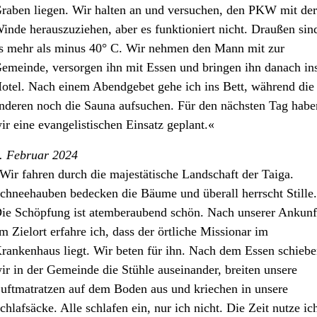
raben liegen. Wir halten an und versuchen, den PKW mit der
inde herauszuziehen, aber es funktioniert nicht. Draußen sin
s mehr als minus 40° C. Wir nehmen den Mann mit zur
emeinde, versorgen ihn mit Essen und bringen ihn danach in
otel. Nach einem Abendgebet gehe ich ins Bett, während die
nderen noch die Sauna aufsuchen. Für den nächsten Tag habe
ir eine evangelistischen Einsatz geplant.«
. Februar 2024
Wir fahren durch die majestätische Landschaft der Taiga.
chneehauben bedecken die Bäume und überall herrscht Stille.
ie Schöpfung ist atemberaubend schön. Nach unserer Ankunf
m Zielort erfahre ich, dass der örtliche Missionar im
rankenhaus liegt. Wir beten für ihn. Nach dem Essen schieb
ir in der Gemeinde die Stühle auseinander, breiten unsere
uftmatratzen auf dem Boden aus und kriechen in unsere
chlafsäcke. Alle schlafen ein, nur ich nicht. Die Zeit nutze ic